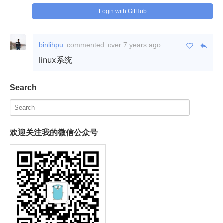
Login with GitHub
binlihpu
commented
over 7 years ago
linux系统
Search
欢迎关注我的微信公众号