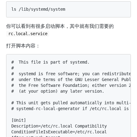
你可以看到有很多启动脚本，其中就有我们需要的
rc.local.service
打开脚本内容：
#  This file is part of systemd.

#

#  systemd is free software; you can redistribute it
#  under the terms of the GNU Lesser General Public 
#  the Free Software Foundation; either version 2.1 
#  (at your option) any later version.

# This unit gets pulled automatically into multi-use
# systemd-rc-local-generator if /etc/rc.local is exe
[Unit]

Description=/etc/rc.local Compatibility

ConditionFileIsExecutable=/etc/rc.local
